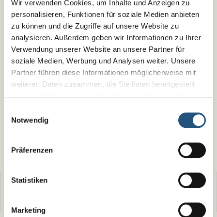
Wir verwenden Cookies, um Inhalte und Anzeigen zu
personalisieren, Funktionen für soziale Medien anbieten
zu können und die Zugriffe auf unsere Website zu
analysieren. Außerdem geben wir Informationen zu Ihrer
max. Anzahl Zeichen:
620
Verwendung unserer Website an unsere Partner für
soziale Medien, Werbung und Analysen weiter. Unsere
Datenschutz
*
Partner führen diese Informationen möglicherweise mit
weiteren Daten zusammen, die Sie ihnen bereitgestellt
haben oder die sie im Rahmen Ihrer Nutzung der Dienste
Ich habe die
Datenschutzerklärung
gelesen und bin mit
der Verarbeitung meiner Daten einverstanden.
gesammelt haben.
Impressum
|
Datenschutz
Einwilligungsauswahl
Notwendig
Bitte akzeptieren Sie die
Statistik-
Cookies
, um das Formular versenden zu können.
Präferenzen
Pflichtfelder sind mit * gekennzeichnet
Typ
Dokument/Dateiname
Dateigröße
Statistiken
PDF
Lageplan mit Wegbeschreibung
114 KB
Marketing