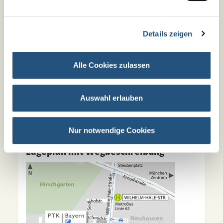
Details zeigen
Postfach 151506
80049 München
089 / 51 55 55 –0
Alle Cookies zulassen
089 / 51 55 55 –25
Öffnungszeiten:
Mo-Fr 9:00 bis 13:00 Uhr
Auswahl erlauben
Di, Mi, Do 14:00 bis 15:30 Uhr
Nur notwendige Cookies
Lageplan mit Wegbeschreibung