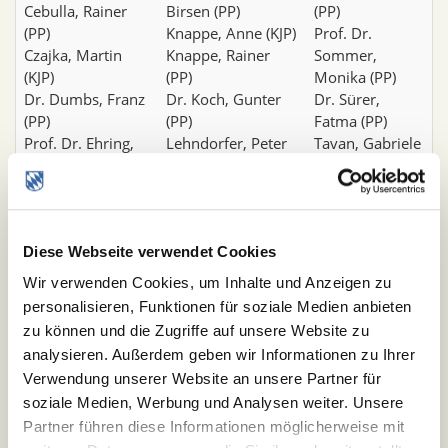
Cebulla, Rainer
Birsen (PP)
(PP)
(PP)
Knappe, Anne (KJP)
Prof. Dr.
Czajka, Martin
Knappe, Rainer
Sommer,
(KJP)
(PP)
Monika (PP)
Dr. Dumbs, Franz
Dr. Koch, Gunter
Dr. Sürer,
(PP)
(PP)
Fatma (PP)
Prof. Dr. Ehring,
Lehndorfer, Peter
Tavan, Gabriele
Thomas (PP)
(KJP)
(PP)
Enzinger, Theresa
Prof. Dr.
Dr. Thorwart,
(PP)
Leinberger, Beate
Jürgen (PP)
Fischer-
(KJP)
Treubel,
Diese Webseite verwendet Cookies
Nölkenbockhoff,
Priv.-Doz. Dr.
Christoph (KJP)
Janine (PP)
Maragkos, Markos
Ulshöfer, Jens
Wir verwenden Cookies, um Inhalte und Anzeigen zu
Funk, Klemens
(PP)
(PP)
personalisieren, Funktionen für soziale Medien anbieten
(PP)
Dr. Marwitz,
Urban,
zu können und die Zugriffe auf unsere Website zu
Gorgas, Birgit (PP)
Michael (PP)
Franziska (PP)
analysieren. Außerdem geben wir Informationen zu Ihrer
Dr. Gottschalk,
Mehl, Agnes (PP)
Prof. Dr. Vogel,
Verwendung unserer Website an unsere Partner für
Anja (PP)
Melcop, Gabriele
Heinrich (PP)
soziale Medien, Werbung und Analysen weiter. Unsere
Grieshaber, Klara
(KJP)
Waldherr,
Partner führen diese Informationen möglicherweise mit
Josefin (KJP)
Dr. Melcop,
Benedikt (PP)