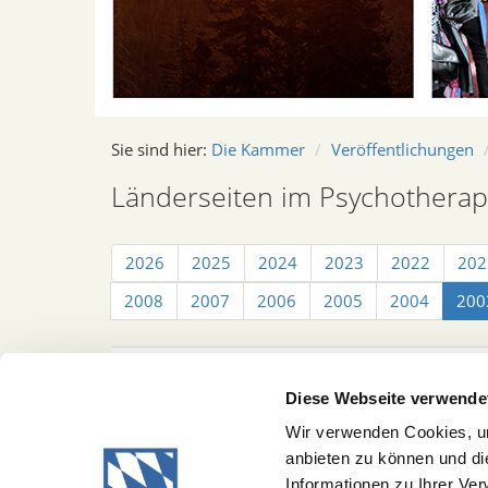
Sie sind hier:
Die Kammer
Veröffentlichungen
Länderseiten im Psychotherap
2026
2025
2024
2023
2022
202
2008
2007
2006
2005
2004
200
Datum
Titel
Diese Webseite verwende
01.01.2003
Länderseiten Bayern 2003
[mehr...]
Wir verwenden Cookies, um
anbieten zu können und di
Informationen zu Ihrer Ve