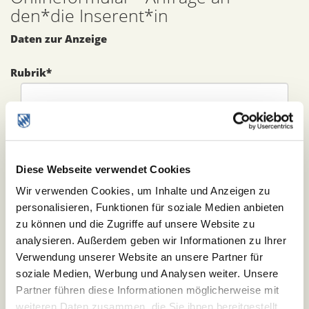
den*die Inserent*in
Daten zur Anzeige
Rubrik
*
Chiffre Nr.
*
Diese Webseite verwendet Cookies
Persönliche Daten
Wir verwenden Cookies, um Inhalte und Anzeigen zu
Bitte geben Sie hier Ihre Daten zur Kontaktaufnahme
personalisieren, Funktionen für soziale Medien anbieten
an.
zu können und die Zugriffe auf unsere Website zu
Nachname
*
analysieren. Außerdem geben wir Informationen zu Ihrer
Verwendung unserer Website an unsere Partner für
soziale Medien, Werbung und Analysen weiter. Unsere
Vorname
*
Partner führen diese Informationen möglicherweise mit
weiteren Daten zusammen, die Sie ihnen bereitgestellt