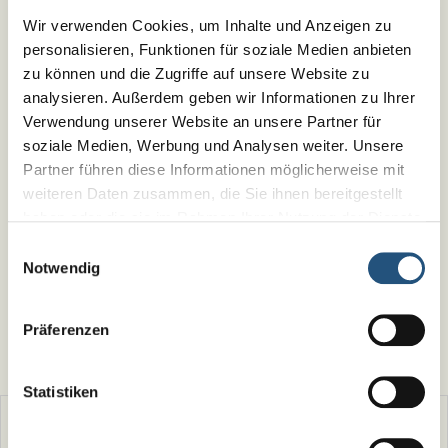
Ihre Nachricht
*
Wir verwenden Cookies, um Inhalte und Anzeigen zu
personalisieren, Funktionen für soziale Medien anbieten
zu können und die Zugriffe auf unsere Website zu
analysieren. Außerdem geben wir Informationen zu Ihrer
Verwendung unserer Website an unsere Partner für
max. Anzahl Zeichen:
620
soziale Medien, Werbung und Analysen weiter. Unsere
Partner führen diese Informationen möglicherweise mit
Datenschutz
*
weiteren Daten zusammen, die Sie ihnen bereitgestellt
haben oder die sie im Rahmen Ihrer Nutzung der Dienste
Ich habe die
Datenschutzerklärung
gelesen und bin mit
gesammelt haben.
Impressum
|
Datenschutz
Einwilligungsauswahl
der Verarbeitung meiner Daten einverstanden.
Notwendig
Bitte akzeptieren Sie die
Statistik-
Präferenzen
Cookies
, um das Formular versenden zu können.
Pflichtfelder sind mit * gekennzeichnet
Statistiken
Typ
Dokument/Dateiname
Dateigröße
PDF
Lageplan mit Wegbeschreibung
114 KB