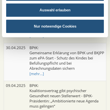
06.05.2025
BPtK:
Auswahl erlauben
Bundesweiter ePA-Rollout am 29. April
2025 gestartet - BPtK veröffentlicht
Informationsblätter für Patient*innen und
Nur notwendige Cookies
Sorgeberechtigte
[mehr...]
30.04.2025
BPtK:
Gemeinsame Erklärung von BPtK und BKJPP
zum ePA-Start - Schutz des Kindes bei
Befüllungspflicht und bei
Abrechnungsdaten sichern
[mehr...]
09.04.2025
BPtK:
Koalitionsvertrag gibt psychischer
Gesundheit neuen Stellenwert - BPtK-
Präsidentin: „Ambitionierte neue Agenda
muss gelingen“