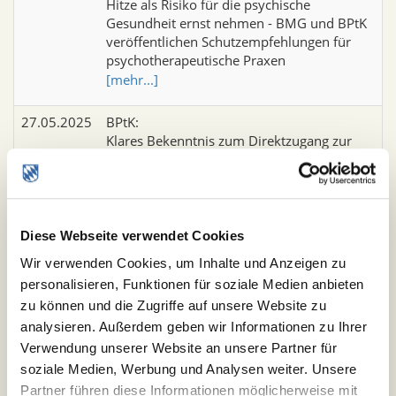
Hitze als Risiko für die psychische
Gesundheit ernst nehmen - BMG und BPtK
veröffentlichen Schutzempfehlungen für
psychotherapeutische Praxen
[mehr...]
27.05.2025
BPtK:
Klares Bekenntnis zum Direktzugang zur
Psychotherapie - BPtK begrüßt Beschluss
der KBV-VV zum Primärarztsystem
[mehr...]
Diese Webseite verwendet Cookies
26.05.2025
BPtK:
Im Zeichen politischen Aufbruchs und
Wir verwenden Cookies, um Inhalte und Anzeigen zu
aktueller gesellschaftlicher Verantwortung -
personalisieren, Funktionen für soziale Medien anbieten
Der 46. Deutsche Psychotherapeutentag
zu können und die Zugriffe auf unsere Website zu
fand vom 16. bis 17. Mai 2025 in Leipzig
analysieren. Außerdem geben wir Informationen zu Ihrer
statt
Verwendung unserer Website an unsere Partner für
[mehr...]
soziale Medien, Werbung und Analysen weiter. Unsere
Partner führen diese Informationen möglicherweise mit
19.05.2025
BPtK: