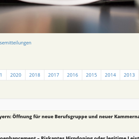
semitteilungen
1
2020
2018
2017
2016
2015
2014
2013
ern: Öffnung für neue Berufsgruppe und neuer Kammer
roenhancement – Riskantes Hirndoping oder legitime Leis