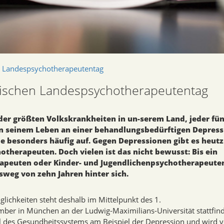
n Landespsychotherapeutentag
rischen Landespsychotherapeutentag
 der größten Volkskrankheiten in un-serem Land, jeder fün
in seinem Leben an einer behandlungsbedürftigen Depress
 sie besonders häufig auf. Gegen Depressionen gibt es heut
therapeuten. Doch vielen ist das nicht bewusst: Bis ein
apeuten oder Kinder- und Jugendlichenpsychotherapeute
weg von zehn Jahren hinter sich.
chkeiten steht deshalb im Mittelpunkt des 1.
er in München an der Ludwig-Maximilians-Universität stattfind
l des Gesundheitssystems am Beispiel der Depression und wird 