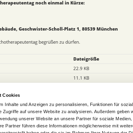
herapeutentag noch einmal in Kürze:
ebäude, Geschwister-Scholl-Platz 1, 80539 München
chotherapeutentag begrüßen zu dürfen.
Dateigröße
22.9 KB
11.1 KB
chen Rechts und die Berufsvertretung der rund 7.000 Psychologis
t Cookies
dlichenpsychotherapeut/innen in Bayern. Nach dem Heilberufe-
en Aufgaben der Heilberufekammer, die beruflichen Belange ihr
 Inhalte und Anzeigen zu personalisieren, Funktionen für sozia
hotherapeutischen Berufspflichten zu überwachen, die
e Zugriffe auf unsere Website zu analysieren. Außerdem geben w
in der öffentlichen Gesundheitspflege mitzuwirken.
rwendung unserer Website an unsere Partner für soziale Medien
re Partner führen diese Informationen möglicherweise mit weite
ereitgestellt haben oder die sie im Rahmen Ihrer Nutzung der D