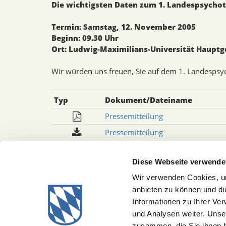
Die wichtigsten Daten zum 1. Landespsychot
Termin: Samstag, 12. November 2005
Beginn: 09.30 Uhr
Ort: Ludwig-Maximilians-Universität Hauptg
Wir würden uns freuen, Sie auf dem 1. Landespsy
Typ
Dokument/Dateiname
Pressemitteilung
Pressemitteilung
Die PTK Bayern ist eine Körperschaft des öffentli
Diese Webseite verwende
Psychotherapeut/innen und der Kinder- und Jugen
Kammergesetz (HKaG) gehört es zu den wesentlich
Wir verwenden Cookies, um
Mitglieder wahrzunehmen, die Erfüllung der psyc
anbieten zu können und di
psychotherapeutische Fortbildung zu fördern und 
Informationen zu Ihrer Ve
und Analysen weiter. Unse
zusammen, die Sie ihnen b