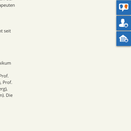
apeuten
t seit
inikum
Prof.
, Prof.
rg),
n). Die