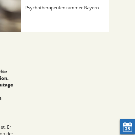
Psychotherapeutenkammer Bayern
fte
ion.
zutage
n
et. Er
von der