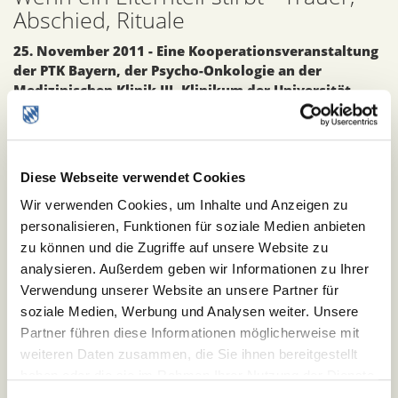
Abschied, Rituale
25. November 2011 -
Eine Kooperationsveranstaltung
der PTK Bayern, der Psycho-Onkologie an der
Medizinischen Klinik III,
Klinikum der Universität
München
- Campus Großhadern sowie des lebensmut
e. V.
Eine Fortbildungsveranstaltung für
Diese Webseite verwendet Cookies
Psychotherapeuten, Ärzte und Fachkollegen.
Wir verwenden Cookies, um Inhalte und Anzeigen zu
Anmeldung:
personalisieren, Funktionen für soziale Medien anbieten
Anmeldung bitte
per Fax oder E-Mail
an:
zu können und die Zugriffe auf unsere Website zu
Fax: 089- 7095 8665 oder
analysieren. Außerdem geben wir Informationen zu Ihrer
lebensmut@med.uni-muenchen.de
Verwendung unserer Website an unsere Partner für
Sie erhalten keine schriftliche Anmeldungsbestätigung.
soziale Medien, Werbung und Analysen weiter. Unsere
Die Anmeldung erfolgt nicht über die PTK Bayern!
Partner führen diese Informationen möglicherweise mit
Rückfragen:
weiteren Daten zusammen, die Sie ihnen bereitgestellt
lebensmut e. V.
haben oder die sie im Rahmen Ihrer Nutzung der Dienste
Tel. 089- 7095 4903 oder 4918
gesammelt haben.
Impressum
|
Datenschutz