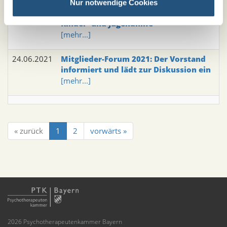
02.07.2021
Online-Veranstaltung zum Thema
Nur notwendige Cookies
„Zukunft der Psychotherapie in der
Kinder- und Jugendhilfe“
[mehr...]
24.06.2021
Mitglieder-Forum 2021: Der Vorstand
informiert und lädt zur Diskussion ein
[mehr...]
« zurück
1
2
vorwärts »
2026 Psychotherapeutenkammer Bayern