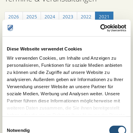
2026
2025
2024
2023
2022
2021
2020
2019
2018
2017
2016
2015
2014
2013
2012
2011
2010
2009
2008
2007
2006
2005
Diese Webseite verwendet Cookies
Wir verwenden Cookies, um Inhalte und Anzeigen zu
personalisieren, Funktionen für soziale Medien anbieten
« zurück
1
2
vorwärts »
zu können und die Zugriffe auf unsere Website zu
analysieren. Außerdem geben wir Informationen zu Ihrer
Verwendung unserer Website an unsere Partner für
Datum
Titel
soziale Medien, Werbung und Analysen weiter. Unsere
03.12.2021
Fortbildung für die
Partner führen diese Informationen möglicherweise mit
Psychoonkologische Versorgung im
weiteren Daten zusammen, die Sie ihnen bereitgestellt
DMP Brustkrebs - TERMIN ABGESAGT
haben oder die sie im Rahmen Ihrer Nutzung der Dienste
[mehr...]
gesammelt haben.
Impressum
|
Datenschutz
Einwilligungsauswahl
Notwendig