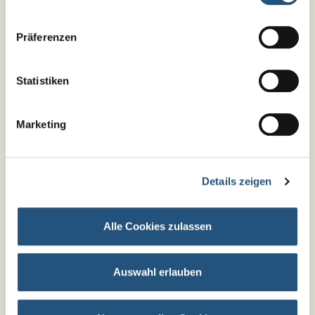
27.11.2021
Psychotherapie bei körperlichen
Erkrankungen: Post-/Long-COVID
[mehr...]
Präferenzen
27.10.2021
Informationsabend zum Pilotprojekt
Statistiken
„Ambulante Psychotherapie mit
Menschen, die straffällig geworden
sind“: Psychotherapeut*innen gesucht!
Marketing
[mehr...]
06.10.2021
Informationsveranstaltung: Selbsthilfe
informiert Psychotherapie – Konzepte
Details zeigen
und Formen der Selbsthilfe
[mehr...]
Alle Cookies zulassen
28.07.2021
20. Suchtforum in Bayern:
Substitutionsbehandlung im Team –
Wie geht das?
Auswahl erlauben
[mehr...]