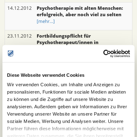
14.12.2012
Psychotherapie mit alten Menschen:
erfolgreich, aber noch viel zu selten
[mehr...]
23.11.2012
Fortbildungspflicht für
Psychotherapeut/innen in
Krankenhaus und Psychiatrischer
Klinik neu geregelt  Nachweispflicht
auch schon beim erstmaligen Antritt
einer Stelle!
[mehr...]
Diese Webseite verwendet Cookies
Wir verwenden Cookies, um Inhalte und Anzeigen zu
19.11.2012
Über 300 Teilnehmer/innen bei
personalisieren, Funktionen für soziale Medien anbieten
Psychotherapeuten in Ausbildung-
zu können und die Zugriffe auf unsere Website zu
Demo in München
analysieren. Außerdem geben wir Informationen zu Ihrer
[mehr...]
Verwendung unserer Website an unsere Partner für
soziale Medien, Werbung und Analysen weiter. Unsere
08.11.2012
Demonstration der
Partner führen diese Informationen möglicherweise mit
PsychotherapeutInnen in Ausbildung
am 14.11.2012 in München  Aufruf zur
weiteren Daten zusammen, die Sie ihnen bereitgestellt